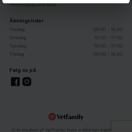
Persondatapolitik klinik
Åbningstider
Tirsdag
09.00 - 16.00
Onsdag
10.00 - 17.00
Torsdag
10.00 - 17.00
Fredag
09.00 - 16.00
Følg os på
Vi er medlem af VetFamily, hvor vi altid kan trække på