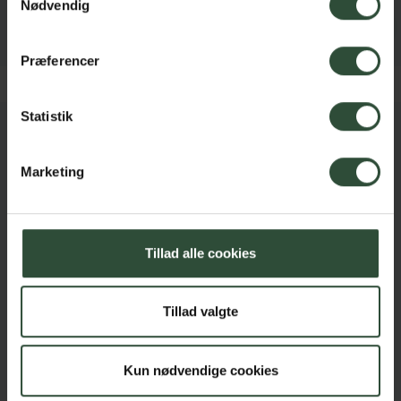
Nødvendig
Præferencer
Statistik
Kjellerup Dyreklinik
Marketing
Vestergade 11, 8620 Kjellerup
86881270
kjellerup@silkedyr.dk
Tillad alle cookies
CVR: 16651133
Links
Tillad valgte
Kontakt
Cookiepolitik
Kun nødvendige cookies
Persondatapolitik online