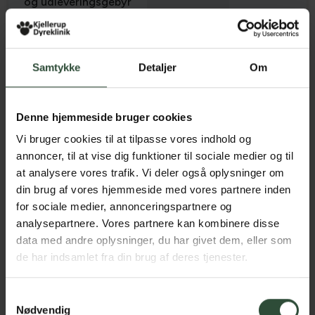
og udleveringsgebyr
Total
2685 kr.
1788 kr.
Samtykke
Detaljer
Om
Rabatprogrammet inkluderer ikke apoteksforbeholdte lægemidler,
herunder vacciner.
Denne hjemmeside bruger cookies
Vi bruger cookies til at tilpasse vores indhold og
Som VetPlan®-kunde får du desuden:
annoncer, til at vise dig funktioner til sociale medier og til
at analysere vores trafik. Vi deler også oplysninger om
20% rabat på konsultationer (kan ikke kombineres med
din brug af vores hjemmeside med vores partnere inden
andre rabatter)
for sociale medier, annonceringspartnere og
10% rabat på foder
analysepartnere. Vores partnere kan kombinere disse
10% rabat på hø
data med andre oplysninger, du har givet dem, eller som
Ubegrænset gratis tandtjek
de har indsamlet fra din brug af deres tjenester.
Hvad leder du efter?
250 kr. rabat på tandslibning
Fri vægtkontrol og fodervejledning
Samtykkevalg
Aftalen kan ikke kombineres med andre rabatter eller tilbud.
Nødvendig