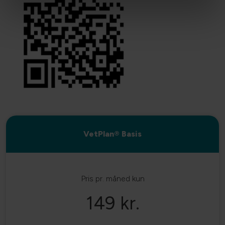
VetPlan® Basis
Pris pr. måned kun
149 kr.