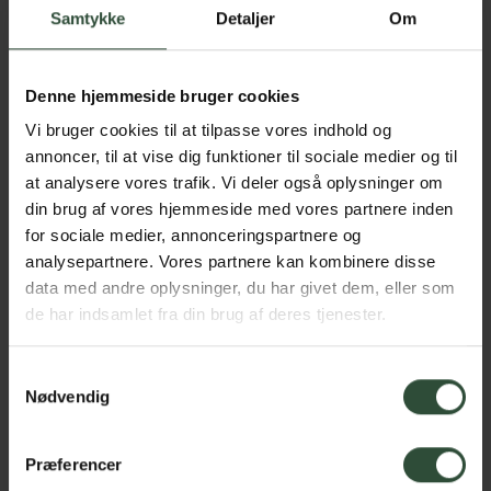
Samtykke
Detaljer
Om
Rabatprogrammet inkluderer ikke apoteksforbeholdte lægemidler,
herunder vacciner.
Denne hjemmeside bruger cookies
Vi bruger cookies til at tilpasse vores indhold og
annoncer, til at vise dig funktioner til sociale medier og til
Som VetPlan®-kunde får du desuden:
at analysere vores trafik. Vi deler også oplysninger om
din brug af vores hjemmeside med vores partnere inden
20% rabat på konsultationer (kan ikke kombineres med
for sociale medier, annonceringspartnere og
andre rabatter)
analysepartnere. Vores partnere kan kombinere disse
Rabat på udvalgt foder
data med andre oplysninger, du har givet dem, eller som
Ubegrænset gratis tandtjek
de har indsamlet fra din brug af deres tjenester.
500 kr. rabat på standard tandrensning (tandrens,
Hvad leder du efter?
polering, røntgenundersøgelse)
Fri vægtkontrol og fodervejledning
Samtykkevalg
Op til 25% hele livet på sygeforsikring hos Dyrekassen
Nødvendig
Danmark
Præferencer
Aftalen kan ikke kombineres med andre rabatter eller tilbud.