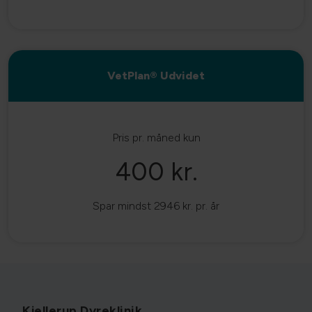
VetPlan® Udvidet
Pris pr. måned kun
400 kr.
Spar mindst 2946 kr. pr. år
Kjellerup Dyreklinik