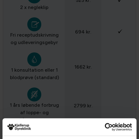
525 kr.
2 x negleklip
694 kr.
Fri receptudskrivning
og udleveringsgebyr
1662 kr.
1 konsultation eller 1
blodprøve (standard)
1 års løbende forbrug
2799 kr.
af loppe- og
flåtprodukter
Total
7746 kr.
2268 kr.